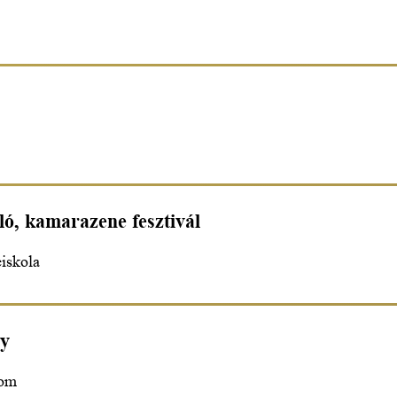
ló, kamarazene fesztivál
iskola
ny
lom