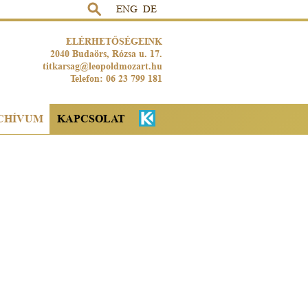
ENG
DE
ELÉRHETŐSÉGEINK
2040 Budaörs, Rózsa u. 17.
titkarsag@leopoldmozart.hu
Telefon: 06 23 799 181
CHÍVUM
KAPCSOLAT