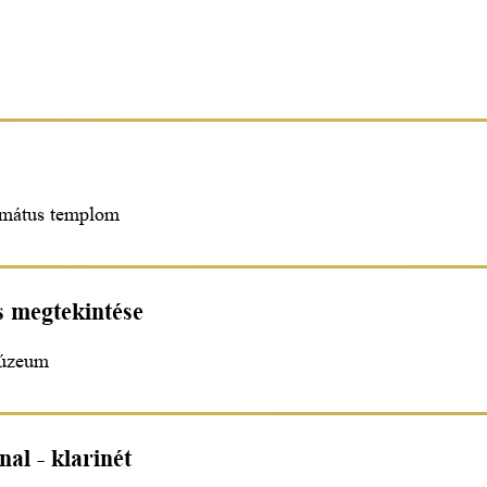
ormátus templom
s megtekintése
Múzeum
al - klarinét