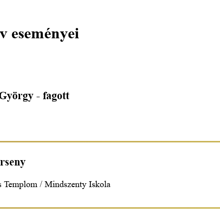
v eseményei
György - fagott
erseny
s Templom / Mindszenty Iskola