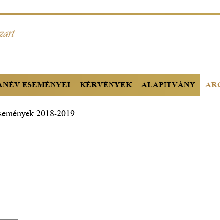
TANÉV ESEMÉNYEI
KÉRVÉNYEK
ALAPÍTVÁNY
AR
semények 2018-2019
9