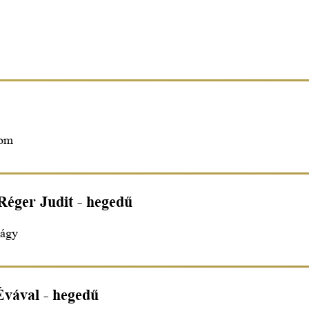
lom
Réger Judit - hegedű
bágy
Évával - hegedű