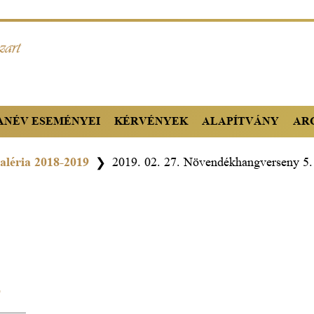
TANÉV ESEMÉNYEI
KÉRVÉNYEK
ALAPÍTVÁNY
AR
aléria 2018-2019
2019. 02. 27. Növendékhangverseny 5.
❯
9