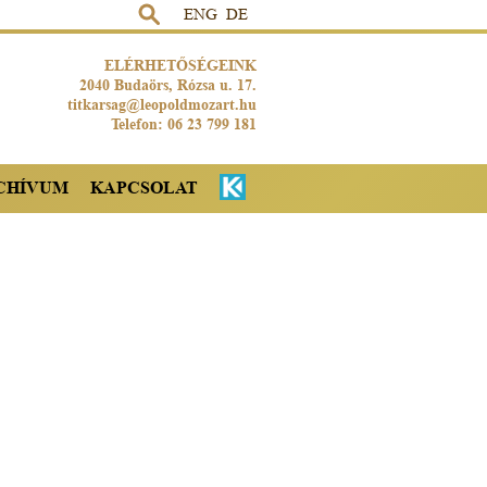
ENG
DE
ELÉRHETŐSÉGEINK
2040 Budaörs, Rózsa u. 17.
titkarsag@leopoldmozart.hu
Telefon: 06 23 799 181
CHÍVUM
KAPCSOLAT