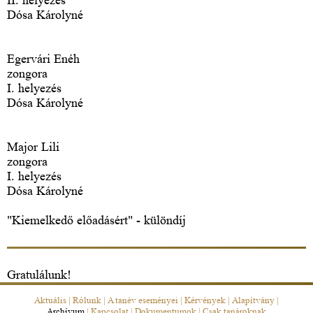
Dósa Károlyné
Egervári Enéh
zongora
I. helyezés
Dósa Károlyné
Major Lili
zongora
I. helyezés
Dósa Károlyné
"Kiemelkedő előadásért" - különdíj
Gratulálunk!
Aktuális
|
Rólunk
|
A tanév eseményei
|
Kérvények
|
Alapítvány
|
Archívum
|
Kapcsolat
|
Dokumentumok
|
Csak tanároknak