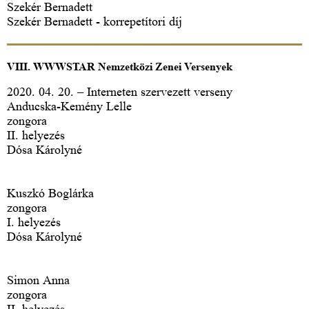
Szekér Bernadett
Szekér Bernadett - korrepetítori díj
VIII. WWWSTAR Nemzetközi Zenei Versenyek
2020. 04. 20. – Interneten szervezett verseny
Anducska-Kemény Lelle
zongora
II. helyezés
Dósa Károlyné
Kuszkó Boglárka
zongora
I. helyezés
Dósa Károlyné
Simon Anna
zongora
II. helyezés