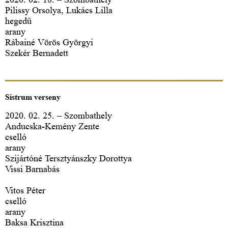
Pilissy Orsolya, Lukács Lilla
hegedű
arany
Rábainé Vörös Györgyi
Szekér Bernadett
Sistrum verseny
2020. 02. 25. – Szombathely
Anducska-Kemény Zente
cselló
arany
Szijártóné Tersztyánszky Dorottya
Vissi Barnabás
Vitos Péter
cselló
arany
Baksa Krisztina