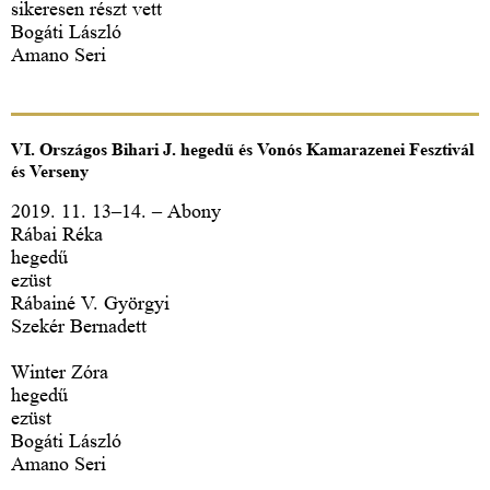
sikeresen részt vett
Bogáti László
Amano Seri
VI. Országos Bihari J. hegedű és Vonós Kamarazenei Fesztivál
és Verseny
2019. 11. 13–14. – Abony
Rábai Réka
hegedű
ezüst
Rábainé V. Györgyi
Szekér Bernadett
Winter Zóra
hegedű
ezüst
Bogáti László
Amano Seri