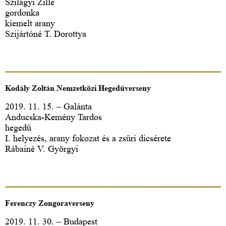
Szilágyi Zille
gordonka
kiemelt arany
Szijártóné T. Dorottya
Kodály Zoltán Nemzetközi Hegedűverseny
2019. 11. 15. – Galánta
Anducska-Kemény Tardos
hegedű
I. helyezés, arany fokozat és a zsűri dicsérete
Rábainé V. Györgyi
Ferenczy Zongoraverseny
2019. 11. 30. – Budapest