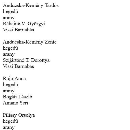
Anducska-Kemény Tardos
hegedű
arany
Rábainé V. Györgyi
Vissi Barnabás
Anducska-Kemény Zente
hegedű
arany
Szijártóné T. Dorottya
Vissi Barnabás
Rujp Anna
hegedű
arany
Bogáti László
Amano Seri
Pilissy Orsolya
hegedű
arany