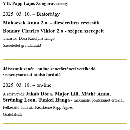
VII. Papp Lajos Zongoraverseny
2025. 03. 10. – Biatorbágy
Mohacsek Anna 2.o. - dicséretben részesült
Bonnay Charles Viktor 2.o - szépen szerepelt
Tanáruk: Dósa Károlyné Iringó
Szeretettel gratulálunk!
Játsszunk zenét - online zenetörténeti vetélkedő -
versenysorozat utolsó forduló
2025. 03. 18. – on-line
Jakab Dóra, Major Lili, Máthé Anna,
A résztvevők
Strüning Leon, Tunkel Hanga
- maximális pontszámot értek el.
Felkészítő tanáruk: Kecskésné Papp Ágnes
Gratulálunk!