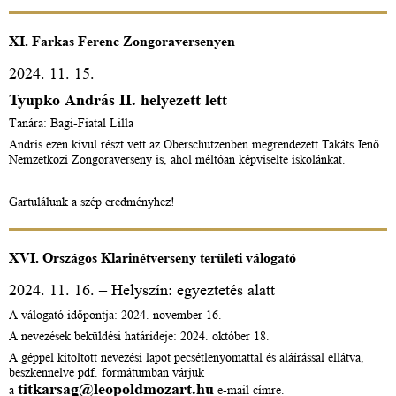
XI. Farkas Ferenc Zongoraversenyen
2024. 11. 15.
Tyupko András II. helyezett lett
Tanára: Bagi-Fiatal Lilla
Andris ezen kívül részt vett az Oberschützenben megrendezett Takáts Jenő
Nemzetközi Zongoraverseny is, ahol méltóan képviselte iskolánkat.
Gartulálunk a szép eredményhez!
XVI. Országos Klarinétverseny területi válogató
2024. 11. 16. – Helyszín: egyeztetés alatt
A válogató időpontja: 2024. november 16.
A nevezések beküldési határideje: 2024. október 18.
A géppel kitöltött nevezési lapot pecsétlenyomattal és aláírással ellátva,
beszkennelve pdf. formátumban várjuk
titkarsag@leopoldmozart.hu
a
e-mail címre.