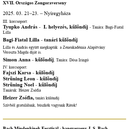
XVII. Országos Zongoraverseny
2025. 03. 21–23. – Nyíregyháza
III. korcsoport:
Tyupko András - I. helyezés, különdíj
- Tanára: Bagi-Fiatal
Lilla
Bagi-Fiatal Lilla - tanári különdíj
Lilla és András együtt megkapták a Zeneakadémia Alapítvány
Veroszta Magda díját is.
Simon Anna - különdíj
, Tanára: Dósa Iringó
IV. korcsoport:
Fajszi Karsa - különdíj
Strüning Leon - különdíj
Strüning Noel - különdíj
Tanáruk: Heizer Zsófia
Heizer Zsófia,
tanári különdíj
Szívből gratulálunk, büszkék vagyunk Rátok!
Bach Mindenkinek Fesztivál - hangverseny J. S. Bach