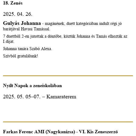
18. Zenés
2025. 04. 26.
Gulyás Johanna
- magánének, duett kategóriában indult régi jó
barátjával Havasi Tamással.
7 duettből 2-en jutottak a döntőbe, köztük Johanna és Tamás elhozták az
I.díjat.
Johanna tanára Szabó Alexa.
Szívből gratulálunk!
Nyílt Napok a zeneiskolában
2025. 05. 05–07. – Kamaraterem
Farkas Ferenc AMI (Nagykanizsa) - VI. Kis Zeneszerző