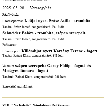
2025. 03. 28. – Veresegyház
Rézfúvósok:
I. díjat nyert Szász Attila - trombita
I.korcsoportban
Tanára: Szász József, zongorakísérő: Pál Judit
Schneider Balázs - trombita, szépen szerepelt.
Tanára: Szász József, zongorakísérő: Pál Judit
Fafúvósok:
Különdíjat nyert Karsány Ferenc - fagott
I. korcsoport,
Tanára: Rajnai Klára, zongorakísérő: Pál Judit
szépen szerepelt: Garay Fülöp - fagott és
Valamint
Medgyes Tamara - fagott
Tanáruk: Rajnai Klára, zongorakísérő: Pál Judit
Szeretettel gratulálunk!
VIII. "Ne Felejts" Népdaléneklési Verseny