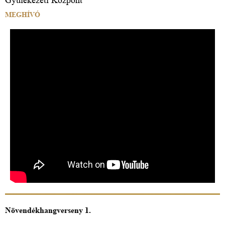
MEGHÍVÓ
Növendékhangverseny 1.