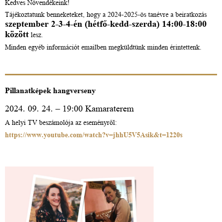
Kedves Növendékeink!
Tájékoztatunk benneketeket, hogy a 2024-2025-ös tanévre a beiratkozás
szeptember 2-3-4-én (hétfő-kedd-szerda) 14:00-18:00
között
lesz.
Minden egyéb információt emailben megküldtünk minden érintettenk.
Pillanatképek hangverseny
2024. 09. 24. – 19:00 Kamaraterem
A helyi TV beszámolója az eseményről:
https://www.youtube.com/watch?v=jhhU5V5Asik&t=1220s