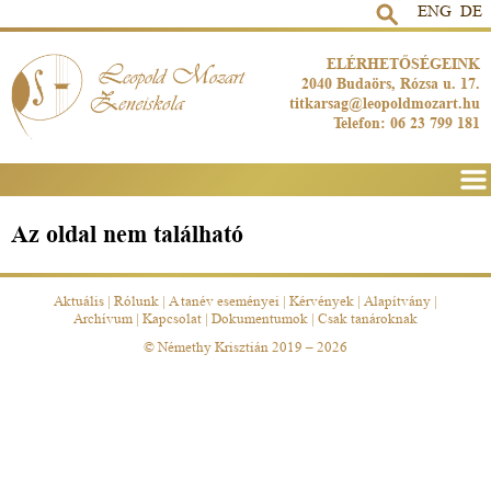
ENG
DE
ELÉRHETŐSÉGEINK
2040 Budaörs, Rózsa u. 17.
titkarsag@leopoldmozart.hu
Telefon: 06 23 799 181
Men
Az oldal nem található
Aktuális
|
Rólunk
|
A tanév eseményei
|
Kérvények
|
Alapítvány
|
Archívum
|
Kapcsolat
|
Dokumentumok
|
Csak tanároknak
© Némethy Krisztián 2019 – 2026